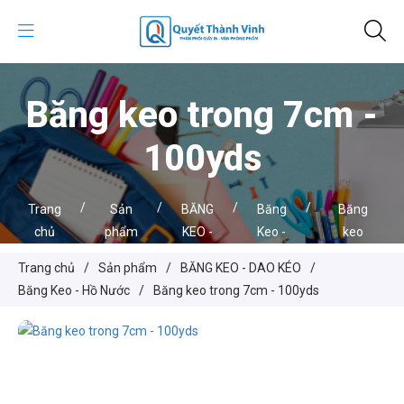
Băng keo trong 7cm -
100yds
/
/
/
/
Trang
Sản
BĂNG
Băng
Băng
chủ
phẩm
KEO -
Keo -
keo
DAO
Hồ
trong
Trang chủ
/
Sản phẩm
/
BĂNG KEO - DAO KÉO
/
KÉO
Nước
7cm -
Băng Keo - Hồ Nước
/
Băng keo trong 7cm - 100yds
100yds