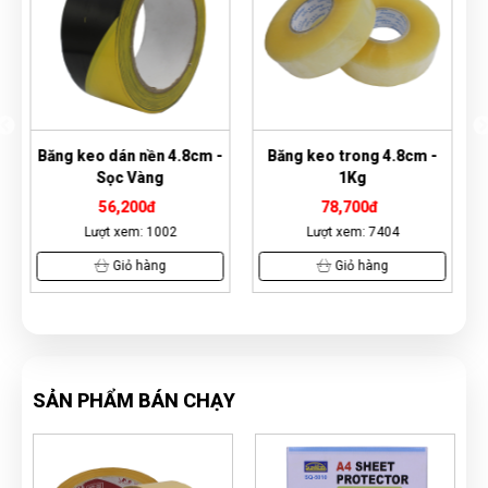
 -
Băng keo trong 4.8cm -
Băng keo giấy 1.2cm -
1Kg
18yard
78,700đ
4,000đ
Lượt xem: 7404
Lượt xem: 6011
Giỏ hàng
Giỏ hàng
SẢN PHẨM BÁN CHẠY