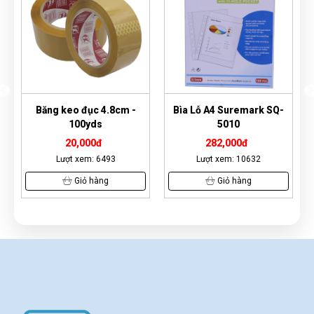
ục 4.8cm -
Bìa Lỗ A4 Suremark SQ-
Bìa nút A4 Kingstar
yds
5010
00đ
282,000đ
6,000đ
m: 6493
Lượt xem: 10632
Lượt xem: 6353
 hàng
Giỏ hàng
Giỏ hàng