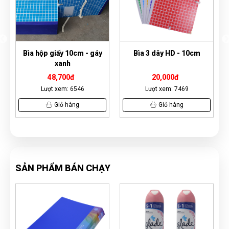
cm - gáy
Bìa 3 dây HD - 10cm
Bìa Còng F4 Thiên Lo
9cm
20,000đ
85,000đ
546
Lượt xem: 7469
Lượt xem: 5181
ng
Giỏ hàng
Giỏ hàng
SẢN PHẨM BÁN CHẠY