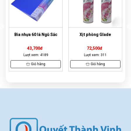
Bìa nhựa 60 lá Ngũ Sắc
Xịt phòng Glade
Ló
43,700đ
72,500đ
Lượt xem: 4189
Lượt xem: 311
Giỏ hàng
Giỏ hàng