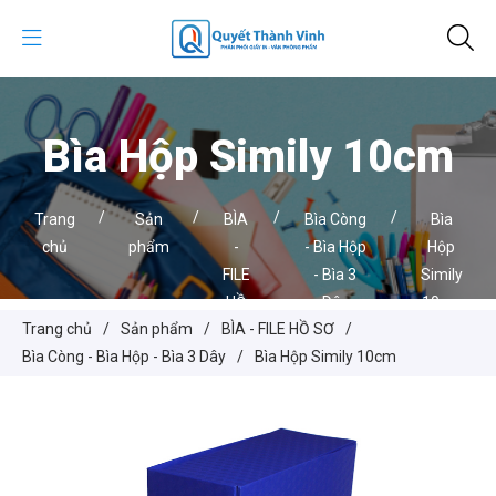
Bìa Hộp Simily 10cm
/
/
/
/
Trang
Sản
BÌA
Bìa Còng
Bìa
chủ
phẩm
-
- Bìa Hộp
Hộp
FILE
- Bìa 3
Simily
HỒ
Dây
10cm
Trang chủ
/
Sản phẩm
/
BÌA - FILE HỒ SƠ
/
SƠ
Bìa Còng - Bìa Hộp - Bìa 3 Dây
/
Bìa Hộp Simily 10cm