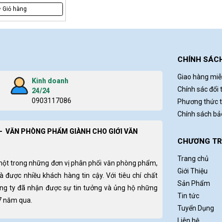
Giỏ hàng
CHÍNH SÁC
Giao hàng miễ
Kinh doanh
Chính sác đổi 
24/24
0903117086
Phương thức 
Chính sách b
- VĂN PHÒNG PHẨM GIÀNH CHO GIỚI VĂN
CHƯƠNG TRÌ
Trang chủ
một trong những đơn vị phân phối văn phòng phẩm,
Giới Thiệu
và được nhiều khách hàng tin cậy. Với tiêu chí chất
Sản Phẩm
ông ty đã nhận được sự tin tưởng và ủng hộ những
Tin tức
 7 năm qua.
Tuyển Dụng
Liên hệ