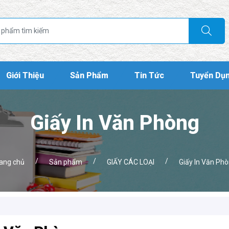
Giới Thiệu
Sản Phẩm
Tin Tức
Tuyển Dụ
Giấy In Văn Phòng
/
/
/
ang chủ
Sản phẩm
GIẤY CÁC LOẠI
Giấy In Văn Ph