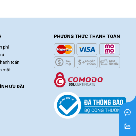
H
PHƯƠNG THỨC THANH TOÁN
n phí
trả
thanh toán
ảo mật
NH ƯU ĐÃI