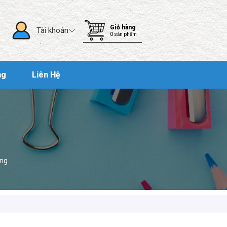
Giỏ hàng
Tài khoản
0
sản phẩm
ng
Liên Hệ
òng