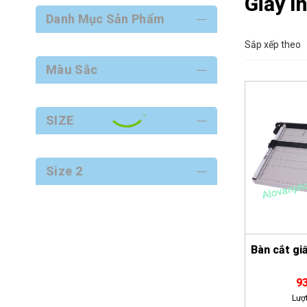
Giấy I
Danh Mục Sản Phẩm
Sắp xếp theo
Màu Sắc
SIZE
Size 2
Bàn cắt gi
9
Lượ