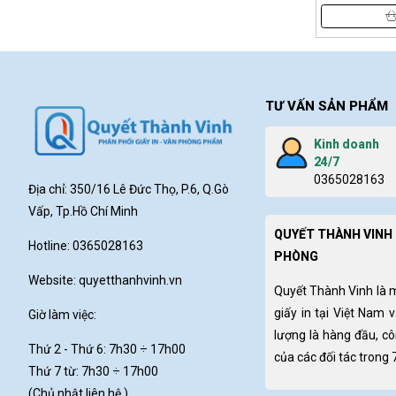
TƯ VẤN SẢN PHẨM
Kinh doanh
24/7
0365028163
Địa chỉ: 350/16 Lê Đức Thọ, P.6, Q.Gò
Vấp, Tp.Hồ Chí Minh
QUYẾT THÀNH VINH 
Hotline: 0365028163
PHÒNG
Website:
quyetthanhvinh.vn
Quyết Thành Vinh là 
giấy in tại Việt Nam 
Giờ làm việc:
lượng là hàng đầu, c
Thứ 2 - Thứ 6: 7h30
÷ 17h00
của các đối tác trong
Thứ 7 từ: 7h30 ÷ 17h00
(Chủ nhật liên hệ )