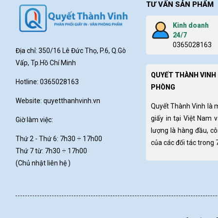
TƯ VẤN SẢN PHẨM
Kinh doanh
24/7
0365028163
Địa chỉ: 350/16 Lê Đức Thọ, P.6, Q.Gò
Vấp, Tp.Hồ Chí Minh
QUYẾT THÀNH VINH 
Hotline: 0365028163
PHÒNG
Website:
quyetthanhvinh.vn
Quyết Thành Vinh là 
giấy in tại Việt Nam 
Giờ làm việc:
lượng là hàng đầu, c
Thứ 2 - Thứ 6: 7h30
÷ 17h00
của các đối tác trong
Thứ 7 từ: 7h30 ÷ 17h00
(Chủ nhật liên hệ )