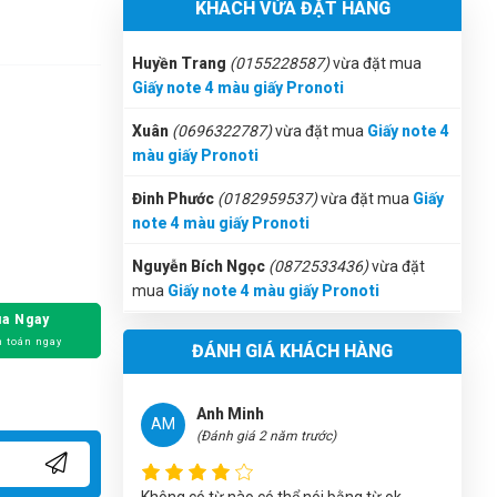
KHÁCH VỪA ĐẶT HÀNG
Giấy note 4 màu giấy Pronoti
Thiên Nhân
TN
Huyền Trang
(0155228587)
vừa đặt mua
(Đánh giá 2 năm trước)
Giấy note 4 màu giấy Pronoti
Hài lòng về chất lượng sản phảm bên bạn,
Xuân
(0696322787)
vừa đặt mua
Giấy note 4
nhân viên tư vấn kỹ
màu giấy Pronoti
Đinh Phước
(0182959537)
vừa đặt mua
Giấy
note 4 màu giấy Pronoti
Thúy Liễu
TL
(Đánh giá 2 năm trước)
Nguyễn Bích Ngọc
(0872533436)
vừa đặt
mua
Giấy note 4 màu giấy Pronoti
Sản phẩm đẹp mắt. Đúng gu mình nhé
a Ngay
Phú Quốc
(0161193277)
vừa đặt mua
Giấy
 toán ngay
ĐÁNH GIÁ KHÁCH HÀNG
note 4 màu giấy Pronoti
Nguyễn Minh Hiếu
(0343688486)
vừa đặt
Anh Minh
AM
mua
Giấy note 4 màu giấy Pronoti
(Đánh giá 2 năm trước)
Phạm Thái Vũ
(0439392039)
vừa đặt mua
Giấy note 4 màu giấy Pronoti
Không có từ nào có thể nói bằng từ ok