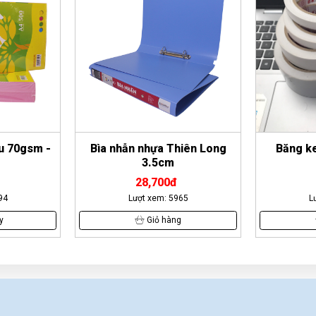
u 70gsm -
Bìa nhẫn nhựa Thiên Long
Băng ke
3.5cm
28,700đ
94
Lượt xem: 5965
L
y
Giỏ hàng