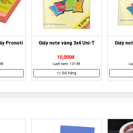
ấy Pronoti
Giấy note vàng 3x4 Uni-T
Giấy no
10,000đ
98
Lượt xem: 13149
Lư
g
Giỏ hàng