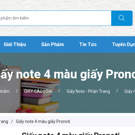
Giới Thiệu
Sản Phẩm
Tin Tức
Tuyển Dụ
iấy note 4 màu giấy Prono
/
/
/
phẩm
GIẤY CÁC LOẠI
Giấy Note - Phân Trang
Giấy 
Trang
/
Giấy note 4 màu giấy Pronoti