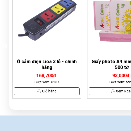
Ổ cắm điện Lioa 3 lỗ - chính
Giấy photo A4 mà
hãng
500 tờ
168,700đ
93,000đ
Lượt xem: 6267
Lượt xem: 59
Giỏ hàng
Xem Nga