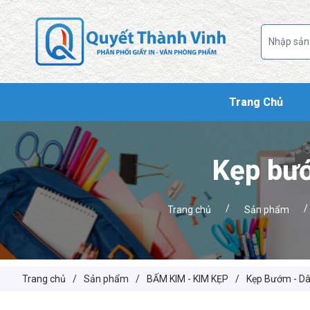
Trang Chủ
Kẹp bướ
/
/
Trang chủ
Sản phẩm
Trang chủ
/
Sản phẩm
/
BẤM KIM - KIM KẸP
/
Kẹp Bướm - Dâ