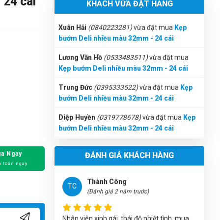
24 cái
KHÁCH VỪA ĐẶT HÀNG
bướm Deli nhiều màu 32mm - 24 cái
Huyền Trang
HT
Lương Văn Hồ
(0533483511)
vừa đặt mua
(Đánh giá 2 năm trước)
Kẹp bướm Deli nhiều màu 32mm - 24 cái
shop phục vụ tốt, có cơ hội sẽ ủng hộ shop
Trung Đức
(0395333522)
vừa đặt mua
Kẹp
thêmm
bướm Deli nhiều màu 32mm - 24 cái
Diệp Huyền
(0319778678)
vừa đặt mua
Kẹp
bướm Deli nhiều màu 32mm - 24 cái
Thành Công
TC
(Đánh giá 2 năm trước)
Phú Quốc
(0958725827)
vừa đặt mua
Kẹp
bướm Deli nhiều màu 32mm - 24 cái
Nhân viên xinh gái, thái độ nhiệt tình, mua
càng nhiều giảm càng nhiều
Nguyễn Phước Thành
(0573271904)
vừa đặt
a Ngay
ĐÁNH GIÁ KHÁCH HÀNG
mua
Kẹp bướm Deli nhiều màu 32mm - 24
 toán ngay
cái
Lê Chí Trung
LT
Trần Văn Giàu
(0621949371)
vừa đặt mua
(Đánh giá 2 năm trước)
Kẹp bướm Deli nhiều màu 32mm - 24 cái
Xuân An
(0415701661)
vừa đặt mua
Kẹp
đi đâu cũng thấy bên đây. chuyên nghiệp dữ