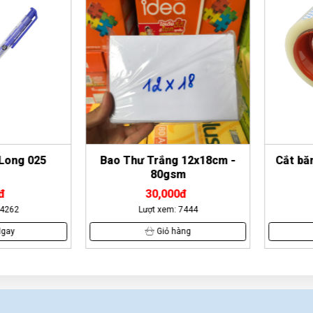
ong 025
Bao Thư Trắng 12x18cm -
Cắt băng
80gsm
30,000đ
62
Lượt xem: 7444
Lư
y
Giỏ hàng