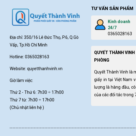
TƯ VẤN SẢN PHẨM
Kinh doanh
24/7
0365028163
Địa chỉ: 350/16 Lê Đức Thọ, P.6, Q.Gò
Vấp, Tp.Hồ Chí Minh
QUYẾT THÀNH VINH 
Hotline: 0365028163
PHÒNG
Website:
quyetthanhvinh.vn
Quyết Thành Vinh là 
giấy in tại Việt Nam 
Giờ làm việc:
lượng là hàng đầu, c
Thứ 2 - Thứ 6: 7h30
÷ 17h00
của các đối tác trong
Thứ 7 từ: 7h30 ÷ 17h00
(Chủ nhật liên hệ )