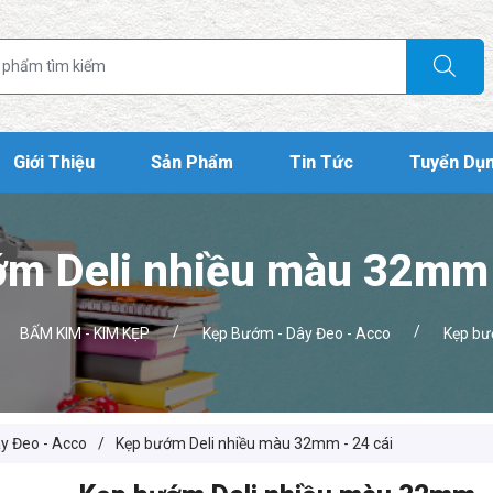
Giới Thiệu
Sản Phẩm
Tin Tức
Tuyển Dụ
m Deli nhiều màu 32mm 
/
/
BẤM KIM - KIM KẸP
Kẹp Bướm - Dây Đeo - Acco
Kẹp bư
y Đeo - Acco
/
Kẹp bướm Deli nhiều màu 32mm - 24 cái