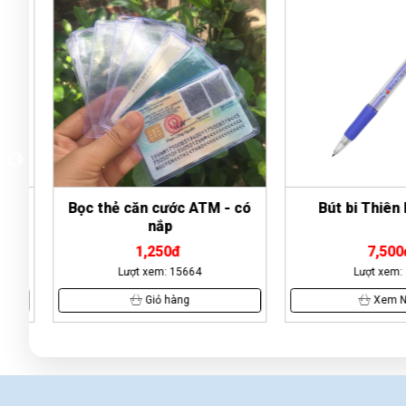
00
Bọc thẻ căn cước ATM - có
Bút bi Thiên L
nắp
1,250đ
7,500đ
Lượt xem: 15664
Lượt xem: 42
Giỏ hàng
Xem Nga