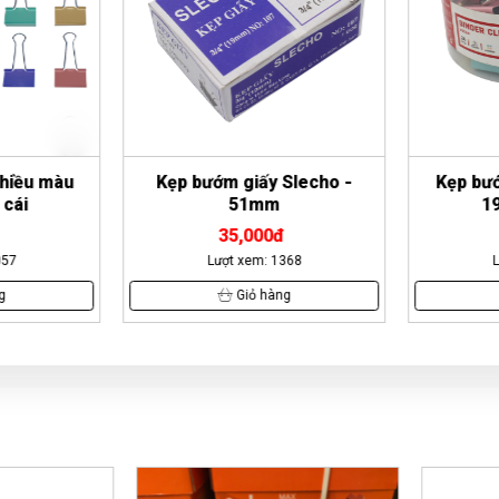
hiều màu
Kẹp bướm giấy Slecho -
Kẹp bướ
cái
51mm
19
35,000đ
57
Lượt xem: 1368
L
g
Giỏ hàng