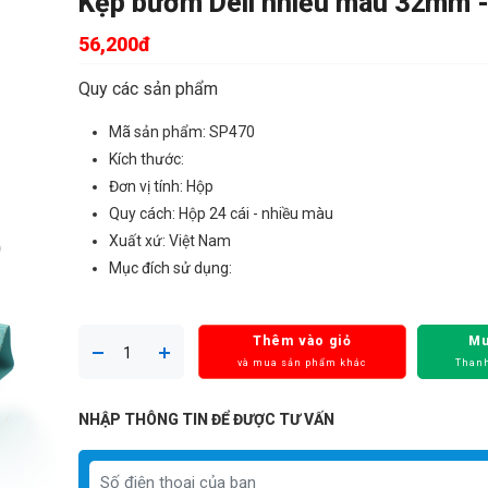
Kẹp bướm Deli nhiều màu 32mm - 
56,200đ
Quy các sản phẩm
Mã sản phẩm: SP470
Kích thước:
Đơn vị tính: Hộp
Quy cách: Hộp 24 cái - nhiều màu
Xuất xứ: Việt Nam
Mục đích sử dụng:
Thêm vào giỏ
Mu
và mua sản phẩm khác
Thanh
NHẬP THÔNG TIN ĐỂ ĐƯỢC TƯ VẤN