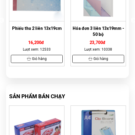
Phiếu thu 2 liên 13x19cm
Hóa đơn 3 liên 13x19mm -
Phi
50 bộ
16,200đ
23,700đ
Lượt xem: 12533
Lượt xem: 10338
Giỏ hàng
Giỏ hàng
SẢN PHẨM BÁN CHẠY