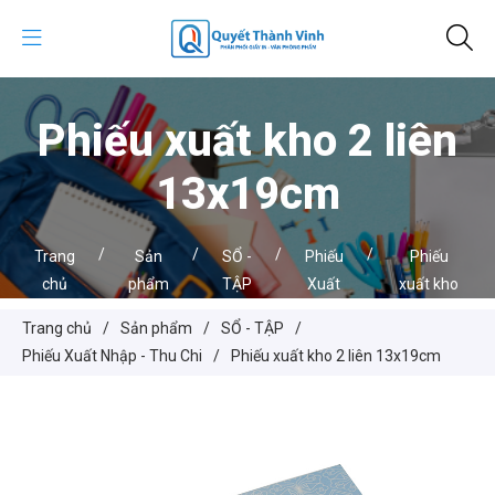
Phiếu xuất kho 2 liên
13x19cm
/
/
/
/
Trang
Sản
SỔ -
Phiếu
Phiếu
chủ
phẩm
TẬP
Xuất
xuất kho
Nhập
2 liên
Trang chủ
/
Sản phẩm
/
SỔ - TẬP
/
- Thu
13x19cm
Phiếu Xuất Nhập - Thu Chi
/
Phiếu xuất kho 2 liên 13x19cm
Chi