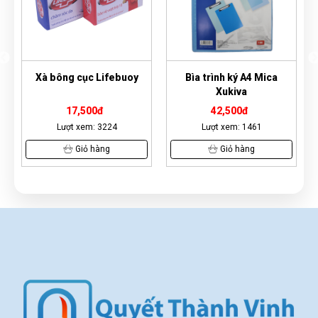
3
Xà bông cục Lifebuoy
Bìa trình ký A4 Mica
Xukiva
17,500đ
42,500đ
Lượt xem: 3224
Lượt xem: 1461
Giỏ hàng
Giỏ hàng