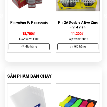
nasonic
Pin 2A Double A Evo Zinc
Pin đồng tiền AG13
- Vỉ 4 viên
11,200đ
2,700đ
80
Lượt xem: 2062
Lượt xem: 1614
g
Giỏ hàng
Giỏ hàng
SẢN PHẨM BÁN CHẠY