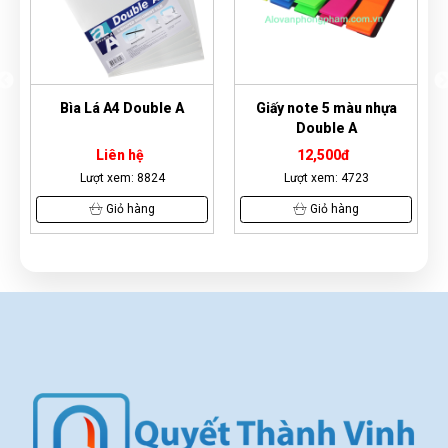
Bìa Lá A4 Double A
Giấy note 5 màu nhựa
Sổ 
Double A
Liên hệ
12,500đ
Lượt xem: 8824
Lượt xem: 4723
Giỏ hàng
Giỏ hàng