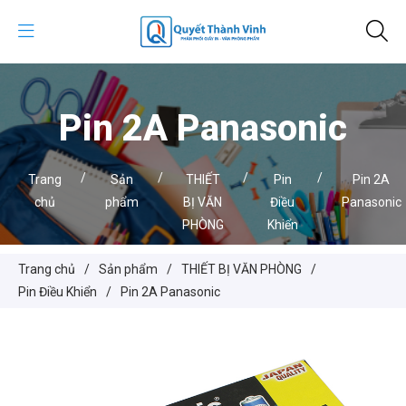
Pin 2A Panasonic
/
/
/
/
Trang
Sản
THIẾT
Pin
Pin 2A
chủ
phẩm
BỊ VĂN
Điều
Panasonic
PHÒNG
Khiển
Trang chủ
/
Sản phẩm
/
THIẾT BỊ VĂN PHÒNG
/
Pin Điều Khiển
/
Pin 2A Panasonic