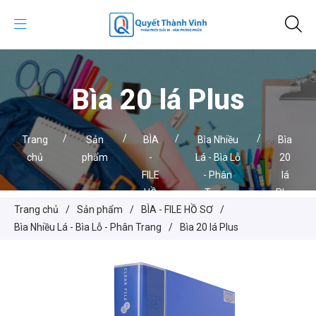
Bìa 20 lá Plus
/
/
/
/
Trang
Sản
BÌA
Bìa Nhiều
Bìa
chủ
phẩm
-
Lá - Bìa Lỗ
20
FILE
- Phân
lá
HỒ
Trang
Plus
Trang chủ
/
Sản phẩm
/
BÌA - FILE HỒ SƠ
/
SƠ
Bìa Nhiều Lá - Bìa Lỗ - Phân Trang
/
Bìa 20 lá Plus