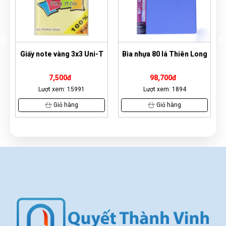
k
Giấy note vàng 3x3 Uni-T
Bìa nhựa 80 lá Thiên Long
7,500đ
98,700đ
Lượt xem: 15991
Lượt xem: 1894
Giỏ hàng
Giỏ hàng