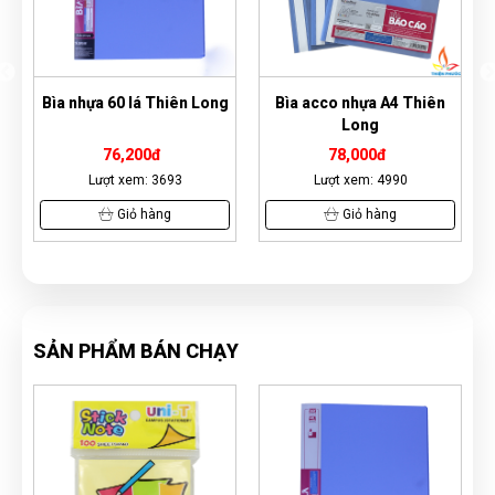
a 60 lá Thiên Long
Bìa acco nhựa A4 Thiên
Bìa Lỗ 4 Lạng
Long
76,200đ
78,000đ
46,2
ượt xem: 3693
Lượt xem: 4990
Lượt xem
Giỏ hàng
Giỏ hàng
Giỏ
SẢN PHẨM BÁN CHẠY