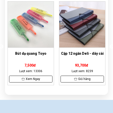
yo
Cặp 12 ngăn Deli - dây cài
Kẹp bướm giấy Slecho -
19mm
93,700đ
6,300đ
Lượt xem: 8239
Lượt xem: 2189
Giỏ hàng
Giỏ hàng