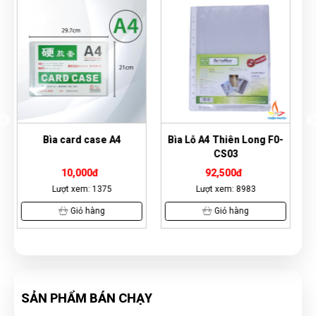
Bìa Lỗ A4 Thiên Long F0-
Bìa Lỗ 4 Lạng Ngũ Sắc 4.6
CS03
92,500đ
52,500đ
Lượt xem: 8983
Lượt xem: 15608
Giỏ hàng
Giỏ hàng
SẢN PHẨM BÁN CHẠY