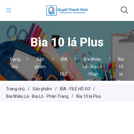
Bìa 10 lá Plus
/
/
/
/
Trang
Sản
BÌA
Bìa Nhiều
Bìa
chủ
phẩm
-
Lá - Bìa Lỗ
10
FILE
- Phân
lá
HỒ
Trang
Plus
Trang chủ
/
Sản phẩm
/
BÌA - FILE HỒ SƠ
/
SƠ
Bìa Nhiều Lá - Bìa Lỗ - Phân Trang
/
Bìa 10 lá Plus