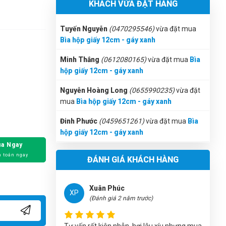
KHÁCH VỪA ĐẶT HÀNG
Bìa hộp giấy 12cm - gáy xanh
Hoàng Trung Nhân
HN
Minh Thắng
(0612080165)
vừa đặt mua
Bìa
(Đánh giá 2 năm trước)
hộp giấy 12cm - gáy xanh
Sản phẩm đúng đẹp và chất lượng
Nguyễn Hoàng Long
(0655990235)
vừa đặt
mua
Bìa hộp giấy 12cm - gáy xanh
Đinh Phước
(0459651261)
vừa đặt mua
Bìa
hộp giấy 12cm - gáy xanh
Xuân Phúc
XP
(Đánh giá 2 năm trước)
Ánh Hồng
(0491015668)
vừa đặt mua
Bìa
hộp giấy 12cm - gáy xanh
Tư vấn rất kiên nhẫn, hơi lâu xíu nhưng mua
a Ngay
được sản phẩm ưng ý
Diệp Huyền
(0441020375)
vừa đặt mua
Bìa
 toán ngay
ĐÁNH GIÁ KHÁCH HÀNG
hộp giấy 12cm - gáy xanh
Thảo Trương
(0685700232)
vừa đặt mua
Bìa
Ngọc Diệp
ND
hộp giấy 12cm - gáy xanh
(Đánh giá 2 năm trước)
Tuyết Trang
(0601746114)
vừa đặt mua
Bìa
hộp giấy 12cm - gáy xanh
Bạn nên thử sử dụng sản phẩm 1 lần, chắc