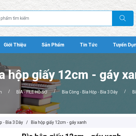
Giới Thiệu
Sản Phẩm
Tin Tức
Tuyển Dụ
a hộp giấy 12cm - gáy x
/
/
/
m
BÌA - FILE HỒ SƠ
Bìa Còng - Bìa Hộp - Bìa 3 Dây
B
p - Bìa 3 Dây
/
Bìa hộp giấy 12cm - gáy xanh