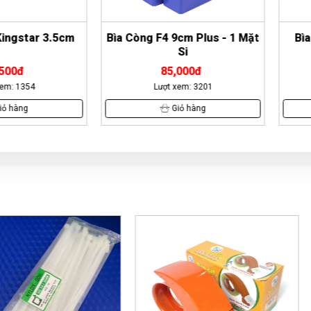
tar 3.5cm
Bìa Còng F4 9cm Plus - 1 Mặt
Bìa 3 dâ
Si
85,000đ
54
Lượt xem: 3201
L
g
Giỏ hàng