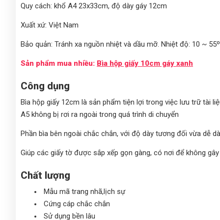
Quy cách: khổ A4 23x33cm, độ dày gáy 12cm
Xuất xứ: Việt Nam
Bảo quản: Tránh xa nguồn nhiệt và dầu mỡ.
Nhiệt độ: 10 ~ 55
Sản phẩm mua nhiều:
Bìa hộp giấy 10cm gáy xanh
Công dụng
Bìa hộp giấy 12cm là sản phẩm tiện lợi trong việc lưu trữ tài li
A5 không bị rơi ra ngoài trong quá trình di chuyển
Phần bìa bên ngoài chắc chắn, với độ dày tương đối vừa dễ dàn
Giúp các giấy tờ được sắp xếp gọn gàng, có nơi để không gây 
Chất lượng
Mẫu mã trang nhã,lịch sự
Cứng cáp chắc chắn
Sử dụng bền lâu