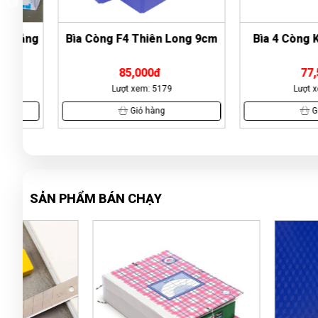
ng
Bìa Còng F4 Thiên Long 9cm
Bìa 4 Còng Kings
85,000đ
77,500đ
Lượt xem: 5179
Lượt xem: 13
Giỏ hàng
Giỏ hàn
SẢN PHẨM BÁN CHẠY