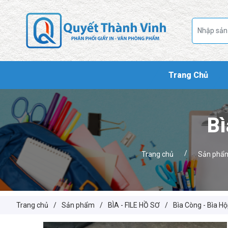
Trang Chủ
Bì
/
Trang chủ
Sản phẩ
Trang chủ
/
Sản phẩm
/
BÌA - FILE HỒ SƠ
/
Bìa Còng - Bìa Hộ