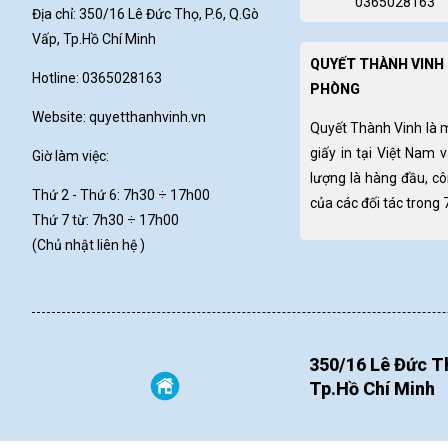
0365028163
Địa chỉ: 350/16 Lê Đức Thọ, P.6, Q.Gò
Vấp, Tp.Hồ Chí Minh
QUYẾT THÀNH VINH 
Hotline: 0365028163
PHÒNG
Website:
quyetthanhvinh.vn
Quyết Thành Vinh là 
giấy in tại Việt Nam 
Giờ làm việc:
lượng là hàng đầu, c
Thứ 2 - Thứ 6: 7h30
÷ 17h00
của các đối tác trong
Thứ 7 từ: 7h30 ÷ 17h00
(Chủ nhật liên hệ )
350/16 Lê Đức Th
Tp.Hồ Chí Minh