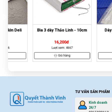
Bìa 3 dây Thảo Linh - 10cm
Dây rút nhựa 
16,200đ
29,000đ
Lượt xem: 4667
Lượt xem: 20
Giỏ hàng
Giỏ hàn
TƯ VẤN SẢN PHẨM
Kinh doanh
24/7