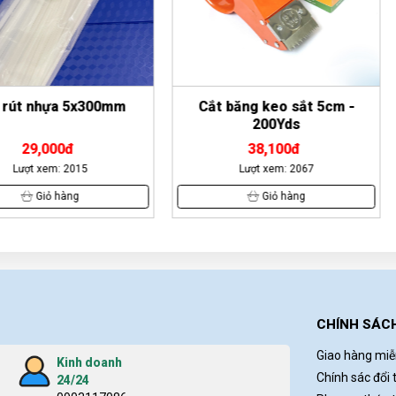
5x300mm
Cắt băng keo sắt 5cm -
Bao tậ
200Yds
38,100đ
15
Lượt xem: 2067
Lư
g
Giỏ hàng
CHÍNH SÁC
Giao hàng miễ
Kinh doanh
Chính sác đổi 
24/24