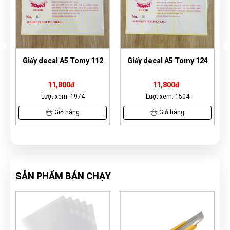
my 112
Giấy decal A5 Tomy 124
Giấy decal A4 đế xanh -
nhám
11,800đ
95,000đ
4
Lượt xem: 1504
Lượt xem: 12808
Giỏ hàng
Giỏ hàng
SẢN PHẨM BÁN CHẠY