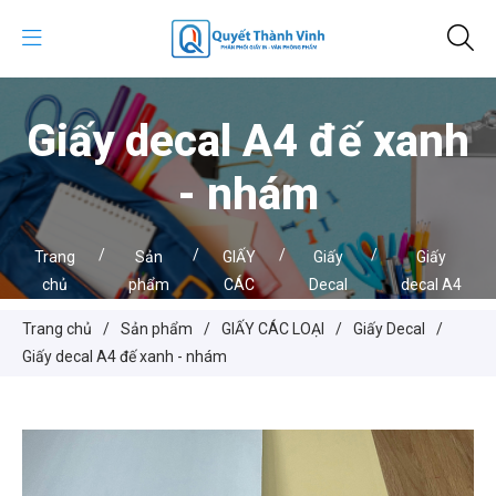
Giấy decal A4 đế xanh
- nhám
/
/
/
/
Trang
Sản
GIẤY
Giấy
Giấy
chủ
phẩm
CÁC
Decal
decal A4
LOẠI
đế xanh
Trang chủ
/
Sản phẩm
/
GIẤY CÁC LOẠI
/
Giấy Decal
/
- nhám
Giấy decal A4 đế xanh - nhám