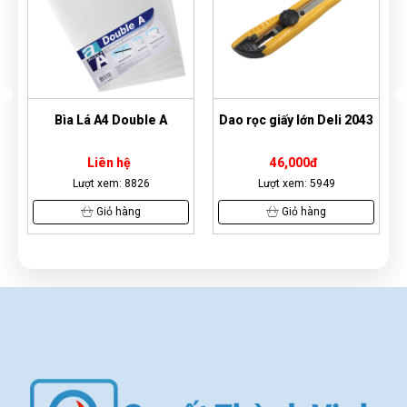
Bìa Lá A4 Double A
Dao rọc giấy lớn Deli 2043
Bìa C
Liên hệ
46,000đ
Lượt xem: 8826
Lượt xem: 5949
Lư
Giỏ hàng
Giỏ hàng