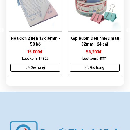
a đơn 2 liên 13x19mm -
Kẹp bướm Deli nhiều màu
Bìa nút
50 bộ
32mm - 24 cái
15,000đ
56,200đ
Lượt xem: 14825
Lượt xem: 4881
Lư
Giỏ hàng
Giỏ hàng