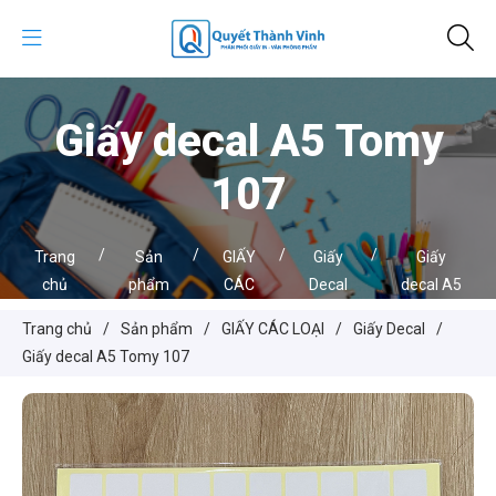
Giấy decal A5 Tomy
107
/
/
/
/
Trang
Sản
GIẤY
Giấy
Giấy
chủ
phẩm
CÁC
Decal
decal A5
LOẠI
Tomy
Trang chủ
/
Sản phẩm
/
GIẤY CÁC LOẠI
/
Giấy Decal
/
107
Giấy decal A5 Tomy 107