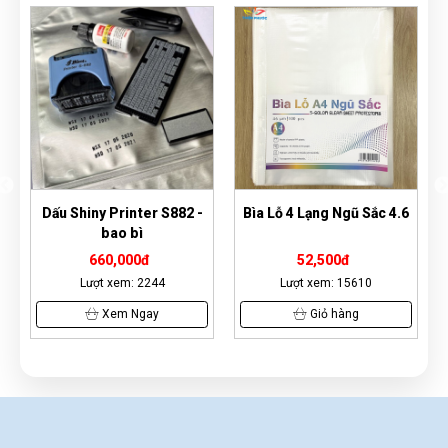
nter S882 -
Bìa Lỗ 4 Lạng Ngũ Sắc 4.6
Bút sơn Toyo Pai
bì
Marker
00đ
52,500đ
11,200đ
: 2244
Lượt xem: 15610
Lượt xem: 16465
Ngay
Giỏ hàng
Xem Ngay