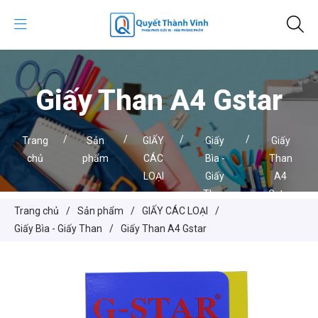
Giấy Than A4 Gstar
/
/
/
/
Trang
Sản
GIẤY
Giấy
Giấy
chủ
phẩm
CÁC
Bìa -
Than
LOẠI
Giấy
A4
Than
Gstar
Trang chủ
/
Sản phẩm
/
GIẤY CÁC LOẠI
/
Giấy Bìa - Giấy Than
/
Giấy Than A4 Gstar