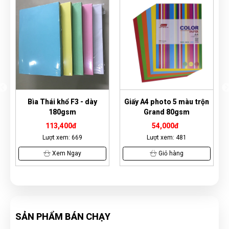
Giấy A4 photo 5 màu trộn
Bìa Thái thơm A4 - dày
Grand 80gsm
180gsm
54,000đ
86,400đ
Lượt xem: 481
Lượt xem: 3991
Giỏ hàng
Xem Ngay
SẢN PHẨM BÁN CHẠY