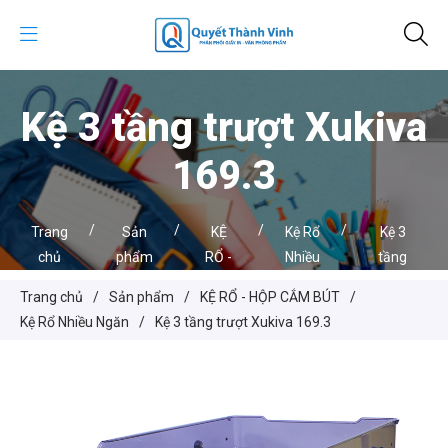
Kệ 3 tầng trượt Xukiva
169.3
/
/
/
/
Trang
Sản
KỆ
Kệ Rổ
Kệ 3
chủ
phẩm
RỔ -
Nhiều
tầng
HỘP
Ngăn
trượt
Trang chủ
/
Sản phẩm
/
KỆ RỔ - HỘP CẮM BÚT
/
CẮM
Xukiva
Kệ Rổ Nhiều Ngăn
/
Kệ 3 tầng trượt Xukiva 169.3
BÚT
169.3