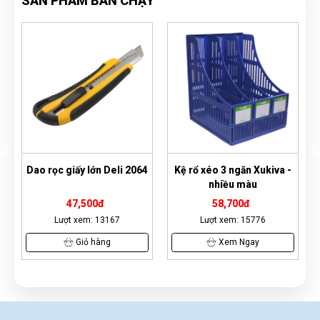
SẢN PHẨM BÁN CHẠY
Dao rọc giấy lớn Deli 2064
Kệ rổ xéo 3 ngăn Xukiva -
nhiều màu
47,500đ
58,700đ
Lượt xem: 13167
Lượt xem: 15776
Giỏ hàng
Xem Ngay