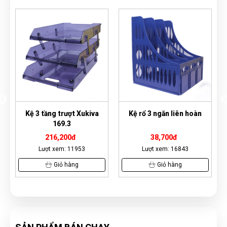
Kệ 3 tầng trượt Xukiva
Kệ rổ 3 ngăn liên hoàn
Kệ r
169.3
216,200đ
38,700đ
Lượt xem: 11953
Lượt xem: 16843
Giỏ hàng
Giỏ hàng