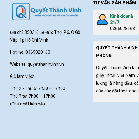
TƯ VẤN SẢN PHẨM
Kinh doanh
24/7
0365028163
Địa chỉ: 350/16 Lê Đức Thọ, P.6, Q.Gò
Vấp, Tp.Hồ Chí Minh
QUYẾT THÀNH VINH 
Hotline: 0365028163
PHÒNG
Website:
quyetthanhvinh.vn
Quyết Thành Vinh là 
giấy in tại Việt Nam 
Giờ làm việc:
lượng là hàng đầu, c
Thứ 2 - Thứ 6: 7h30
÷ 17h00
của các đối tác trong
Thứ 7 từ: 7h30 ÷ 17h00
(Chủ nhật liên hệ )