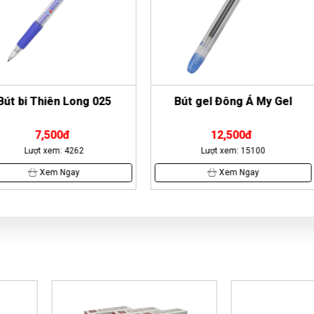
ong 025
Bút gel Đông Á My Gel
Bút bi
12,500đ
62
Lượt xem: 15100
Lư
y
Xem Ngay