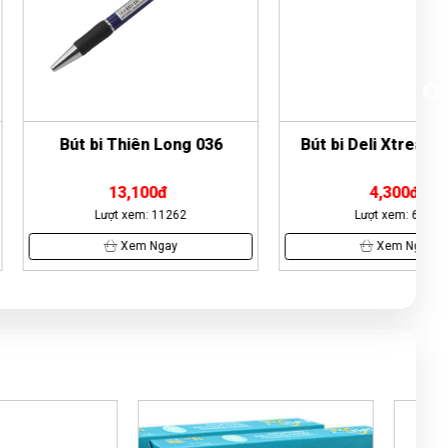
bi Thiên Long 079
Nguyễn Thị Ngọc Nhi
(0258583148)
vừa đặt
mua
Bút bi Thiên Long 079
Tuyền
(0901942377)
vừa đặt mua
Bút bi
Thiên Long 079
 Thiên Long 036
Bút bi Deli Xtream 0.7mm
Đức Phan
(0939433827)
vừa đặt mua
Bút bi
13,100đ
4,300đ
Thiên Long 079
ợt xem: 11262
Lượt xem: 6595
Duyên Phan
(0199736313)
vừa đặt mua
Bút
Xem Ngay
Xem Ngay
bi Thiên Long 079
Thu Giang
(0683138248)
vừa đặt mua
Bút bi
Thiên Long 079
Ánh Hồng
(0757297155)
vừa đặt mua
Bút bi
Thiên Long 079
Quang Thành
(0976922330)
vừa đặt mua
Bút bi Thiên Long 079