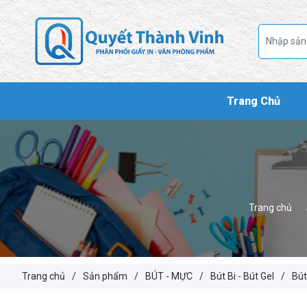
Trang Chủ
Trang chủ
Trang chủ
/
Sản phẩm
/
BÚT - MỰC
/
Bút Bi - Bút Gel
/
Bút