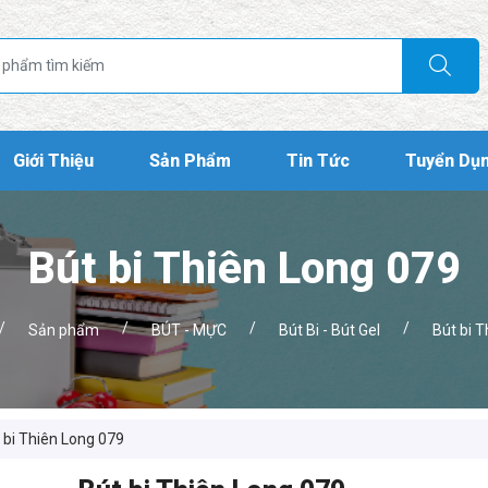
Giới Thiệu
Sản Phẩm
Tin Tức
Tuyển Dụ
Bút bi Thiên Long 079
/
/
/
/
Sản phẩm
BÚT - MỰC
Bút Bi - Bút Gel
Bút bi 
 bi Thiên Long 079