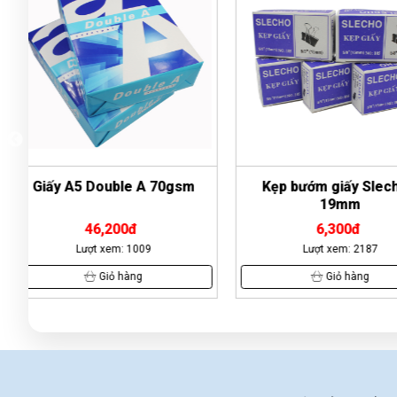
Kẹp bướm giấy Slecho -
Kẹp bướm giấy De
19mm
6,300đ
8,700đ
Lượt xem: 2187
Lượt xem: 30
Giỏ hàng
Giỏ hàn