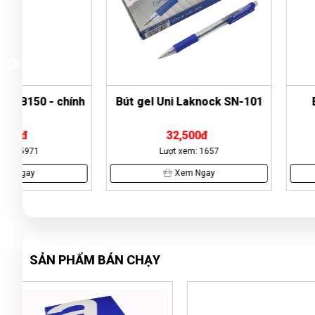
nh
Bút gel Uni Laknock SN-101
Bút bi Thiên L
32,500đ
7,500đ
Lượt xem: 1657
Lượt xem: 42
Xem Ngay
Xem Nga
SẢN PHẨM BÁN CHẠY