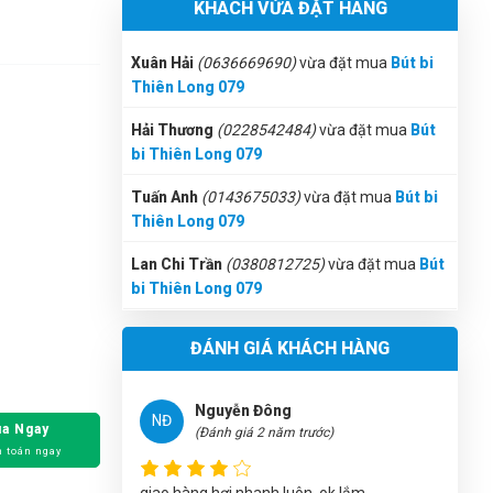
KHÁCH VỪA ĐẶT HÀNG
Thiên Long 079
Quang Khang
QK
Hải Thương
(0228542484)
vừa đặt mua
Bút
(Đánh giá 2 năm trước)
bi Thiên Long 079
giảm giá là thấy thích rồi
Tuấn Anh
(0143675033)
vừa đặt mua
Bút bi
Thiên Long 079
Lan Chi Trần
(0380812725)
vừa đặt mua
Bút
bi Thiên Long 079
Nguyễn Đông
NĐ
(Đánh giá 2 năm trước)
Thạch Lê
(0336123343)
vừa đặt mua
Bút bi
Thiên Long 079
giao hàng hơi nhanh luôn, ok lắm
Hưng Phạm
(0329280863)
vừa đặt mua
Bút
ĐÁNH GIÁ KHÁCH HÀNG
bi Thiên Long 079
Tuyến Nguyễn
(0691786298)
vừa đặt mua
Tuấn Anh
Bút bi Thiên Long 079
TA
a Ngay
(Đánh giá 2 năm trước)
 toán ngay
Đăng Khôi
(0281312214)
vừa đặt mua
Bút bi
Thiên Long 079