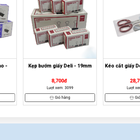
li - 19mm
Kéo cắt giấy Deli 9006 - trung
Giấy A3
28,700đ
99
Lượt xem: 4267
L
g
Giỏ hàng