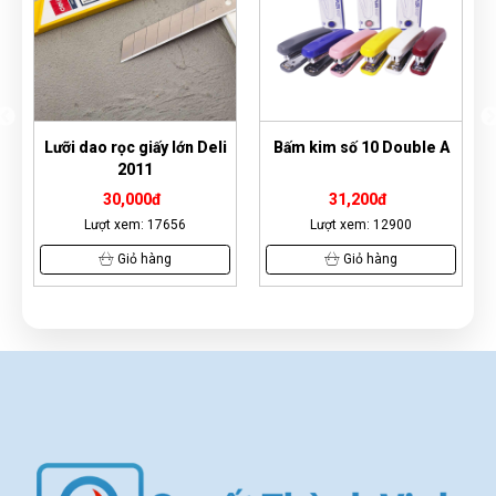
 dao rọc giấy lớn Deli
Bấm kim số 10 Double A
Giấy A4 
2011
30,000đ
31,200đ
6
Lượt xem: 17656
Lượt xem: 12900
Lượt
Giỏ hàng
Giỏ hàng