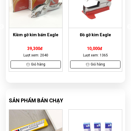
gle
Đồ gỡ kim Eagle
Kẹp ghim giấy C32
10,000đ
4,600đ
Lượt xem: 1365
Lượt xem: 16053
Giỏ hàng
Giỏ hàng
SẢN PHẨM BÁN CHẠY