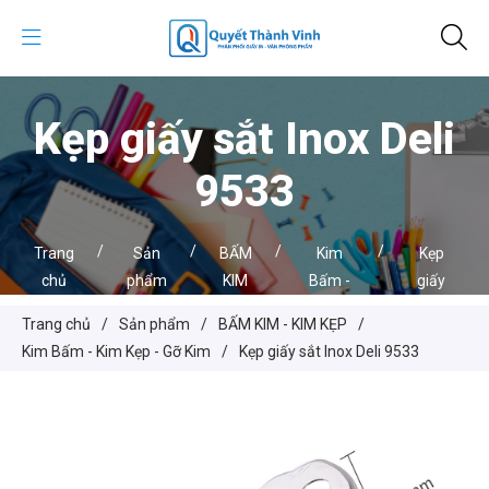
Kẹp giấy sắt Inox Deli
9533
/
/
/
/
Trang
Sản
BẤM
Kim
Kẹp
chủ
phẩm
KIM
Bấm -
giấy
-
Kim
sắt
Trang chủ
/
Sản phẩm
/
BẤM KIM - KIM KẸP
/
KIM
Kẹp -
Inox
Kim Bấm - Kim Kẹp - Gỡ Kim
/
Kẹp giấy sắt Inox Deli 9533
KẸP
Gỡ Kim
Deli
9533