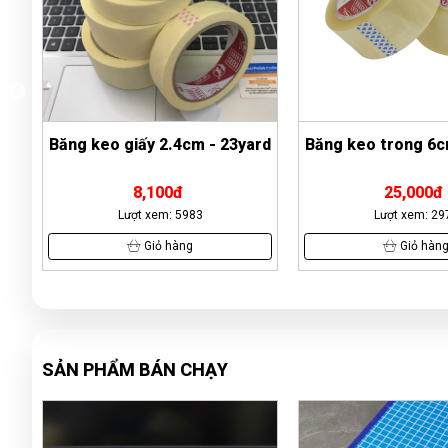
rd
Băng keo trong 6cm - 100yds
Súng bắn keo
25,000đ
72,500đ
Lượt xem: 2970
Lượt xem: 15
Giỏ hàng
Giỏ hàn
SẢN PHẨM BÁN CHẠY