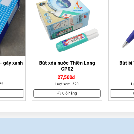
iên Long
Bút bi Thiên Long 047
Cắt bă
10,000đ
29
Lượt xem: 6398
L
g
Xem Ngay