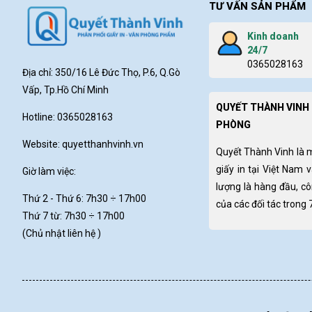
TƯ VẤN SẢN PHẨM
Kinh doanh
24/7
0365028163
Địa chỉ: 350/16 Lê Đức Thọ, P.6, Q.Gò
Vấp, Tp.Hồ Chí Minh
QUYẾT THÀNH VINH 
Hotline: 0365028163
PHÒNG
Website:
quyetthanhvinh.vn
Quyết Thành Vinh là 
giấy in tại Việt Nam 
Giờ làm việc:
lượng là hàng đầu, c
Thứ 2 - Thứ 6: 7h30
÷ 17h00
của các đối tác trong
Thứ 7 từ: 7h30 ÷ 17h00
(Chủ nhật liên hệ )