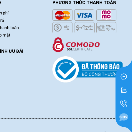
H
PHƯƠNG THỨC THANH TOÁN
Hải Nam
(0327654620)
vừa đặt mua
Băng
n phí
keo trong 4.8cm - 1Kg
trả
An Nhiên
(0492207224)
vừa đặt mua
Băng
thanh toán
keo trong 4.8cm - 1Kg
ảo mật
Thanh Tâm
(0399454002)
vừa đặt mua
Băng
keo trong 4.8cm - 1Kg
NH ƯU ĐÃI
Trần Hiền
(0847387169)
vừa đặt mua
Băng
keo trong 4.8cm - 1Kg
Thu Giang
(0924955952)
vừa đặt mua
Băng
keo trong 4.8cm - 1Kg
Đinh Văn Thăng
(0132570864)
vừa đặt mua
Băng keo trong 4.8cm - 1Kg
Tuấn Anh
(0217123773)
vừa đặt mua
Băng
keo trong 4.8cm - 1Kg