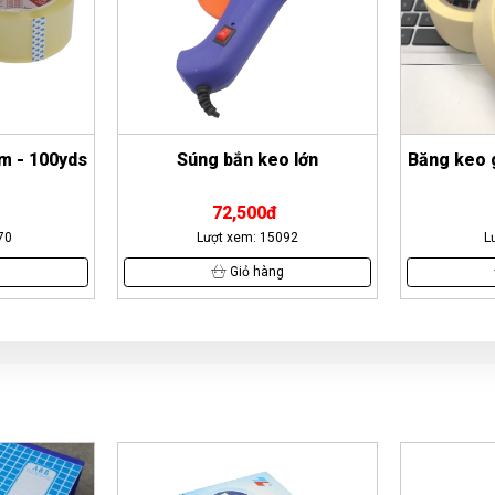
 lớn
Băng keo giấy 4.8cm - 23yard
Băng keo 
16,200đ
092
Lượt xem: 4191
L
g
Giỏ hàng