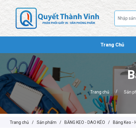
Trang Chủ
B
/
Trang chủ
Sản 
Trang chủ
/
Sản phẩm
/
BĂNG KEO - DAO KÉO
/
Băng Keo - 