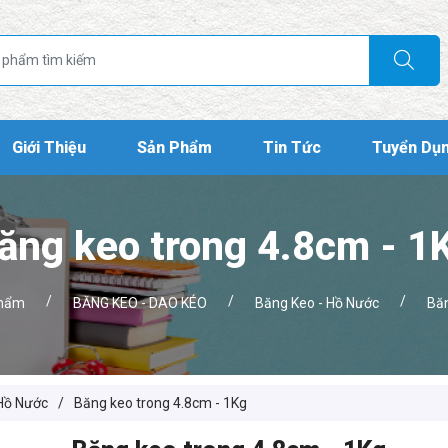
Giới Thiệu
Sản Phẩm
Tin Tức
Tuyển Dụ
ăng keo trong 4.8cm - 1
/
/
/
phẩm
BĂNG KEO - DAO KÉO
Băng Keo - Hồ Nước
Băn
Hồ Nước
/
Băng keo trong 4.8cm - 1Kg