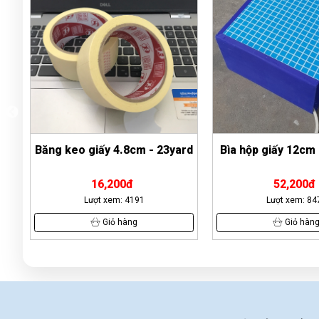
rd
Bìa hộp giấy 12cm - gáy xanh
Bút xóa nước Th
CP02
52,200đ
27,500đ
Lượt xem: 8472
Lượt xem: 6
Giỏ hàng
Giỏ hàn