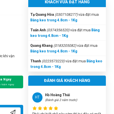
KHÁCH VỪA ĐẶT HÀNG
Tạ Quang Hòa
(0307108277)
vừa đặt mua
Băng keo trong 4.8cm - 1Kg
Tuấn Anh
(0374356520)
vừa đặt mua
Băng
Nguyễn Chí Tâm
keo trong 4.8cm - 1Kg
NT
(Đánh giá 2 năm trước)
Quang Khang
(0183205082)
vừa đặt mua
Băng keo trong 4.8cm - 1Kg
quá tuyệt vời, hỗ trợ nhanh chóng
Thanh
(0223573223)
vừa đặt mua
Băng keo
trong 4.8cm - 1Kg
c khi vận
Thanh Bình
(0416172059)
vừa đặt mua
Băng
Hồ Hoàng Thái
HT
keo trong 4.8cm - 1Kg
(Đánh giá 2 năm trước)
a Ngay
ĐÁNH GIÁ KHÁCH HÀNG
Phạm Hoàng Phúc
(0964352278)
vừa đặt
Phải chi biết chỗ này sớm thì tui đâu có mất
 toán ngay
mua
Băng keo trong 4.8cm - 1Kg
tiền oan
Hải Thương
(0306918976)
vừa đặt mua
Băng
keo trong 4.8cm - 1Kg
Thanh Bình
TB
Thanh Nở
(0378236825)
vừa đặt mua
Băng
(Đánh giá 2 năm trước)