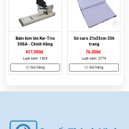
Bấm kim lớn Kw-Trio
Sổ caro 21x33cm 336
Lưỡi 
50SA - Chính Hãng
trang
437,000đ
76,200đ
Lượt xem: 1429
Lượt xem: 2770
Giỏ hàng
Giỏ hàng