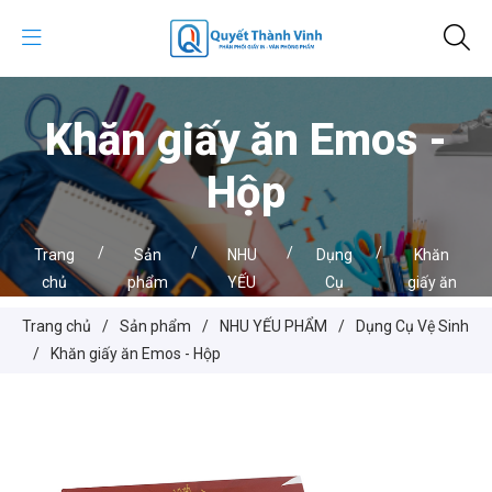
Khăn giấy ăn Emos -
Hộp
/
/
/
/
Trang
Sản
NHU
Dụng
Khăn
chủ
phẩm
YẾU
Cụ
giấy ăn
PHẨM
Vệ
Emos -
Trang chủ
/
Sản phẩm
/
NHU YẾU PHẨM
/
Dụng Cụ Vệ Sinh
Sinh
Hộp
/
Khăn giấy ăn Emos - Hộp