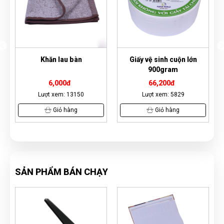
n
Giấy vệ sinh cuộn lớn
Găng tay cao su Hàn Qu
900gram
66,200đ
17,500đ
50
Lượt xem: 5829
Lượt xem: 3907
Giỏ hàng
Xem Ngay
SẢN PHẨM BÁN CHẠY