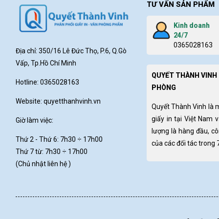
TƯ VẤN SẢN PHẨM
Kinh doanh
24/7
0365028163
Địa chỉ: 350/16 Lê Đức Thọ, P.6, Q.Gò
Vấp, Tp.Hồ Chí Minh
QUYẾT THÀNH VINH 
Hotline: 0365028163
PHÒNG
Website:
quyetthanhvinh.vn
Quyết Thành Vinh là 
giấy in tại Việt Nam 
Giờ làm việc:
lượng là hàng đầu, c
Thứ 2 - Thứ 6: 7h30
÷ 17h00
của các đối tác trong
Thứ 7 từ: 7h30 ÷ 17h00
(Chủ nhật liên hệ )