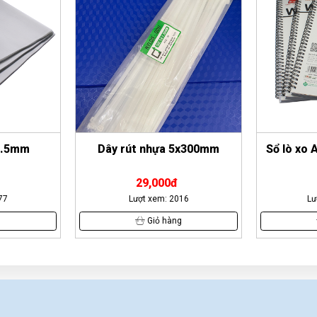
5x300mm
Sổ lò xo A4 Grand 200 trang
Bút bi Do
46,200đ
16
Lượt xem: 15128
Lư
g
Giỏ hàng