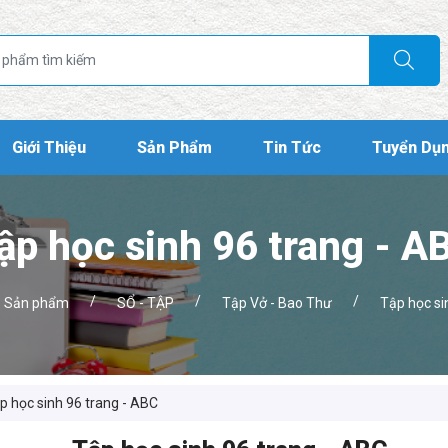
Giới Thiệu
Sản Phẩm
Tin Tức
Tuyển Dụ
ập học sinh 96 trang - A
/
/
/
Sản phẩm
SỔ - TẬP
Tập Vở - Bao Thư
Tập học si
p học sinh 96 trang - ABC