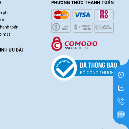
H
PHƯƠNG THỨC THANH TOÁN
Hoàng Ngân
(0675078024)
vừa đặt mua
Tập
n phí
học sinh 96 trang - ABC
trả
Tạ Quang Hòa
(0257258456)
vừa đặt mua
thanh toán
Tập học sinh 96 trang - ABC
ảo mật
Xuân An
(0942777595)
vừa đặt mua
Tập học
sinh 96 trang - ABC
NH ƯU ĐÃI
Lê Chí Trung
(0200234207)
vừa đặt mua
Tập học sinh 96 trang - ABC
Hà Nhật
(0517801803)
vừa đặt mua
Tập học
sinh 96 trang - ABC
Đinh Văn Thăng
(0149511566)
vừa đặt mua
Tập học sinh 96 trang - ABC
Vũ Hoàng
(0333795883)
vừa đặt mua
Tập
học sinh 96 trang - ABC