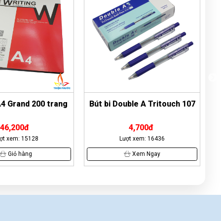
học sinh 96 trang - ABC
Lại Thị Nhàn
(0558784329)
vừa đặt mua
Tập
học sinh 96 trang - ABC
Xuân An
(0328506950)
vừa đặt mua
Tập học
sinh 96 trang - ABC
Lark Hoàng
(0610520330)
vừa đặt mua
Tập
học sinh 96 trang - ABC
uble A Tritouch 107
Bấm kim số 10 Kw-Trio 5270
Huyền Trang
(0137630204)
vừa đặt mua
Tập học sinh 96 trang - ABC
4,700đ
32,000đ
ợt xem: 16436
Lượt xem: 351
Thạnh Võ
(0346938662)
vừa đặt mua
Tập
học sinh 96 trang - ABC
Xem Ngay
Giỏ hàng
Ngọc Diệp
(0700207376)
vừa đặt mua
Tập
học sinh 96 trang - ABC
Xuân Phúc
(0391727277)
vừa đặt mua
Tập
học sinh 96 trang - ABC