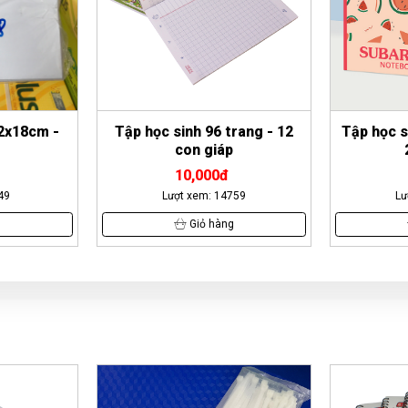
rang - 12
Tập học sinh 4 oly Trái Cây -
Tập sinh
200 trang
22,500đ
759
Lượt xem: 15135
Lư
g
Giỏ hàng