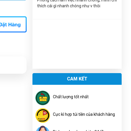
học sinh 96 trang - ABC
thích cái gì nhanh chóng như v thôi
Trung Đức
(0303633440)
vừa đặt mua
Tập
học sinh 96 trang - ABC
Nguyễn
(0502665205)
vừa đặt mua
Tập học
sinh 96 trang - ABC
Hải Thương
(0395467226)
vừa đặt mua
Tập
học sinh 96 trang - ABC
Văn Chí Tâm
(0224004211)
vừa đặt mua
Tập
học sinh 96 trang - ABC
CAM KẾT
Xuân Hải
(0389417725)
vừa đặt mua
Tập học
sinh 96 trang - ABC
Chất lượng tốt nhất
Đăng Khôi
(0604497911)
vừa đặt mua
Tập
học sinh 96 trang - ABC
Cực kì hợp túi tiền của khách hàng
Như Ý Nguyễn
(0965414889)
vừa đặt mua
Tập học sinh 96 trang - ABC