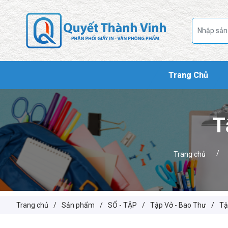
Trang Chủ
T
/
Trang chủ
Trang chủ
/
Sản phẩm
/
SỔ - TẬP
/
Tập Vở - Bao Thư
/
Tậ