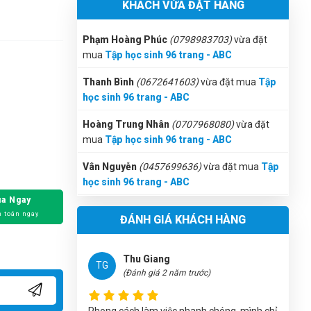
KHÁCH VỪA ĐẶT HÀNG
Phạm Hoàng Phúc
(0798983703)
vừa đặt
mua
Tập học sinh 96 trang - ABC
Thanh Bình
(0672641603)
vừa đặt mua
Tập
học sinh 96 trang - ABC
Hoàng Trung Nhân
(0707968080)
vừa đặt
mua
Tập học sinh 96 trang - ABC
Vân Nguyễn
(0457699636)
vừa đặt mua
Tập
học sinh 96 trang - ABC
Thanh Nở
(0870848898)
vừa đặt mua
Tập
học sinh 96 trang - ABC
a Ngay
 toán ngay
Cẩm Tú
(0588857103)
vừa đặt mua
Tập học
ĐÁNH GIÁ KHÁCH HÀNG
sinh 96 trang - ABC
Thu Giang
Như Ý
(0233173079)
vừa đặt mua
Tập học
TG
(Đánh giá 2 năm trước)
sinh 96 trang - ABC
Minh Đức
(0473387939)
vừa đặt mua
Tập
Phong cách làm việc nhanh chóng, mình chỉ