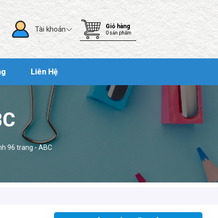
Giỏ hàng
Tài khoản
0
sản phẩm
Lương Văn Hồ
(0936203962)
vừa đặt mua
Tập học sinh 96 trang - ABC
ng
Liên Hệ
Nguyễn Chí Tâm
(0752739396)
vừa đặt mua
Tập học sinh 96 trang - ABC
Hải Nam
(0248013724)
vừa đặt mua
Tập học
BC
sinh 96 trang - ABC
Nguyễn Phước Đạt
(0859036521)
vừa đặt
mua
Tập học sinh 96 trang - ABC
nh 96 trang - ABC
Quốc Việt
(0503868701)
vừa đặt mua
Tập
học sinh 96 trang - ABC
Ngọc Thanh Bùi
(0438231399)
vừa đặt mua
Tập học sinh 96 trang - ABC