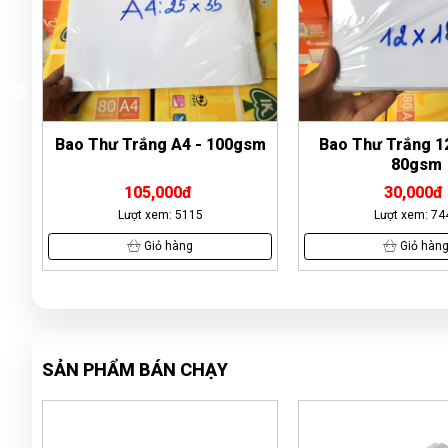
sm
Bao Thư Trắng 12x18cm -
Tập học sinh 96 t
80gsm
con giáp
30,000đ
10,000đ
Lượt xem: 7449
Lượt xem: 14
Giỏ hàng
Giỏ hàn
SẢN PHẨM BÁN CHẠY