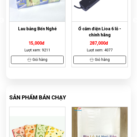
ến Nghé
Ổ cắm điện Lioa 6 lỗ -
Ổ cắm điện Lioa 4 lỗ
chính hãng
chính hãng
đ
287,000đ
193,700đ
9211
Lượt xem: 4077
Lượt xem: 1951
àng
Giỏ hàng
Giỏ hàng
SẢN PHẨM BÁN CHẠY