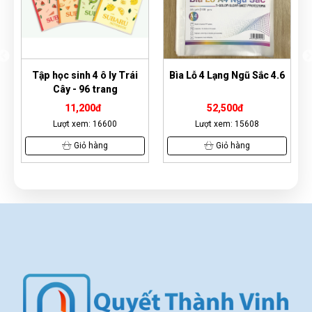
Tập học sinh 4 ô ly Trái
Bìa Lỗ 4 Lạng Ngũ Sắc 4.6
B
Cây - 96 trang
11,200đ
52,500đ
Lượt xem: 16600
Lượt xem: 15608
Giỏ hàng
Giỏ hàng