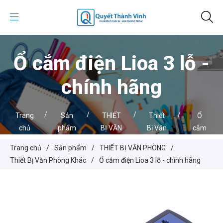
Ổ cắm điện Lioa 3 lỗ -
chính hãng
/
/
/
/
Trang
Sản
THIẾT
Thiết
Ổ
chủ
phẩm
BỊ VĂN
Bị Văn
cắm
PHÒNG
Phòng
điện
Trang chủ
/
Sản phẩm
/
THIẾT BỊ VĂN PHÒNG
/
Khác
Lioa
Thiết Bị Văn Phòng Khác
/
Ổ cắm điện Lioa 3 lỗ - chính hãng
3 lỗ -
chính
hãng