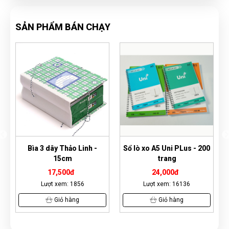
SẢN PHẨM BÁN CHẠY
inh -
Sổ lò xo A5 Uni PLus - 200
Bút lông dầu Thiên Long
trang
PM09
24,000đ
12,500đ
6
Lượt xem: 16136
Lượt xem: 13238
Giỏ hàng
Xem Ngay