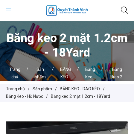
Băng keo 2 mặt 1.2cm
- 18Yard
/
/
/
/
Trang
Sản
BĂNG
Băng
Băng
chủ
phẩm
KEO -
Keo -
keo 2
DAO
Hồ
mặt
Trang chủ
/
Sản phẩm
/
BĂNG KEO - DAO KÉO
/
KÉO
Nước
1.2cm -
Băng Keo - Hồ Nước
/
Băng keo 2 mặt 1.2cm - 18Yard
18Yard