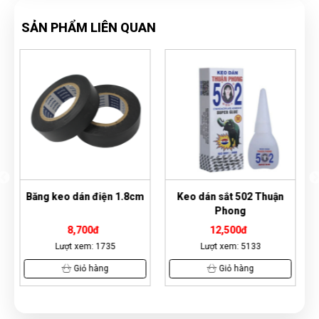
SẢN PHẨM LIÊN QUAN
cm
Keo dán sắt 502 Thuận
Băng keo trong 4.8cm -
Phong
200yard
12,500đ
38,700đ
Lượt xem: 5133
Lượt xem: 8821
Giỏ hàng
Giỏ hàng