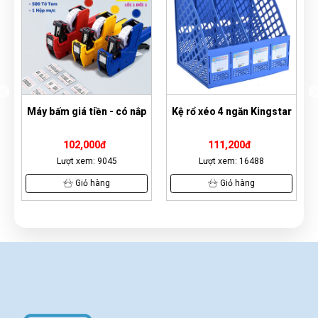
iền - có nắp
Kệ rổ xéo 4 ngăn Kingstar
Bút bi Thiên Long
000đ
111,200đ
5,200đ
m: 9045
Lượt xem: 16488
Lượt xem: 1313
 hàng
Giỏ hàng
Xem Ngay