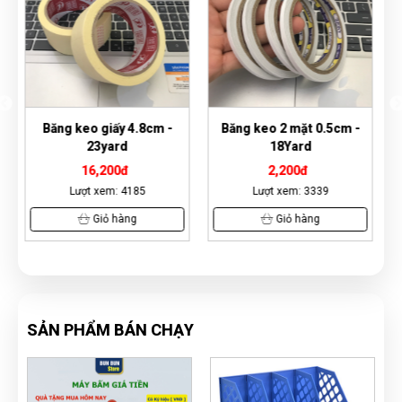
-
Băng keo 2 mặt 0.5cm -
Băng keo giấy 2.4cm -
18Yard
18yard
2,200đ
6,800đ
Lượt xem: 3339
Lượt xem: 7157
Giỏ hàng
Giỏ hàng
SẢN PHẨM BÁN CHẠY