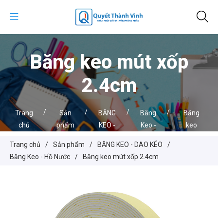
Băng keo mút xốp
2.4cm
/
/
/
/
Trang
Sản
BĂNG
Băng
Băng
chủ
phẩm
KEO -
Keo -
keo
DAO
Hồ
mút
Trang chủ
/
Sản phẩm
/
BĂNG KEO - DAO KÉO
/
KÉO
Nước
xốp
Băng Keo - Hồ Nước
/
Băng keo mút xốp 2.4cm
2.4cm